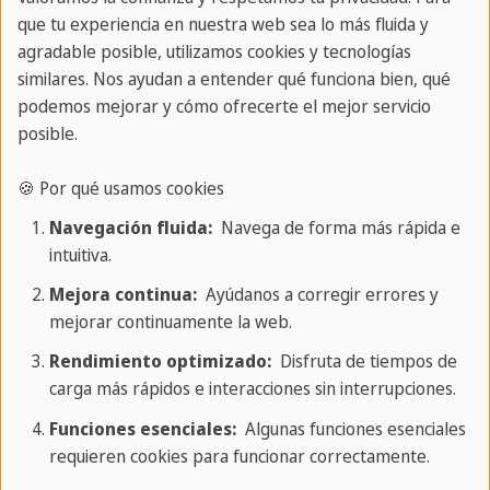
que tu experiencia en nuestra web sea lo más fluida y
extranjeros
agradable posible, utilizamos cookies y tecnologías
similares. Nos ayudan a entender qué funciona bien, qué
En las guarderías alemanas hay una significativa
podemos mejorar y cómo ofrecerte el mejor servicio
escasez de personal cualificado, lo que hace que la
posible.
contratación de educadores extranjeros sea cada
🍪 Por qué usamos cookies
vez más importante. Las agencias de contratación
desempeñan un papel decisivo en el
Navegación fluida:
Navega de forma más rápida e
intuitiva.
reconocimiento de las cualificaciones
internacionales y contribuyen a remediar la
Mejora continua:
Ayúdanos a corregir errores y
mejorar continuamente la web.
escasez de trabajadores cualificados.
Rendimiento optimizado:
Disfruta de tiempos de
carga más rápidos e interacciones sin interrupciones.
Nuestro apoyo como agencia de
Funciones esenciales:
Algunas funciones esenciales
reclutamiento
requieren cookies para funcionar correctamente.