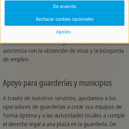
De acuerdo
Team Talents te acompaña desde la contratación
hasta el exitoso reconocimiento de educadoras y
Rechazar cookies opcionales
educadores internacionales. Conocemos bien los
Ajustes
requisitos de las autoridades de reconocimiento y
ofrecemos formación lingüística, así como
asistencia con la obtención de visas y la búsqueda
de empleo.
Apoyo para guarderías y municipios
A través de nuestros servicios, ayudamos a los
operadores de guarderías a crear sus equipos de
forma óptima y a las autoridades locales a cumplir
el derecho legal a una plaza en la guardería. De