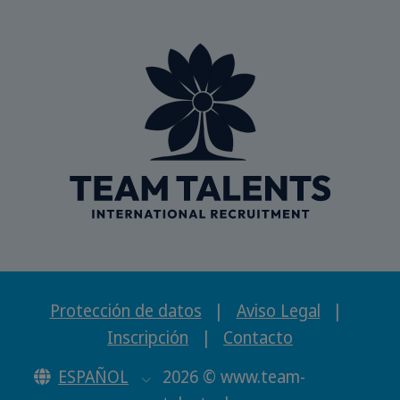
Protección de datos
|
Aviso Legal
|
Inscripción
|
Contacto
ESPAÑOL
2026 © www.team-