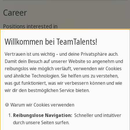
Career
Positions interested in
Willkommen bei TeamTalents!
Vertrauen ist uns wichtig – und deine Privatsphäre auch.
Damit dein Besuch auf unserer Website so angenehm und
reibungslos wie möglich verläuft, verwenden wir Cookies
und ähnliche Technologien. Sie helfen uns zu verstehen,
was gut funktioniert, was wir verbessern können und wie
Please upload your complete application
wir dir den bestmöglichen Service bieten.
documents as PDF in the following fields.
🍪 Warum wir Cookies verwenden
Cover letter
Reibungslose Navigation:
Schneller und intuitiver
durch unsere Seiten surfen.