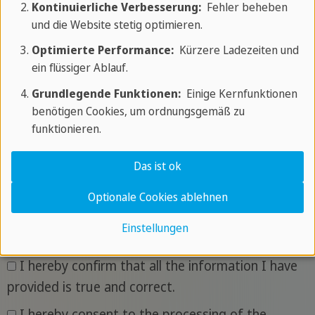
Kontinuierliche Verbesserung:
Fehler beheben
und die Website stetig optimieren.
Curriculum vitae
Optimierte Performance:
Kürzere Ladezeiten und
ein flüssiger Ablauf.
Grundlegende Funktionen:
Einige Kernfunktionen
benötigen Cookies, um ordnungsgemäß zu
References and qualifications
funktionieren.
Das ist ok
Optionale Cookies ablehnen
Confirmation
Einstellungen
please agree here
*
I hereby confirm that all the information I have
provided is true and correct.
I hereby consent to the processing of the