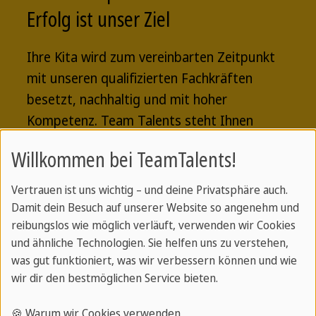
Erfolg ist unser Ziel
Ihre Kita wird zum vereinbarten Zeitpunkt
mit unseren qualifizierten Fachkräften
besetzt, nachhaltig und mit hoher
Kompetenz. Team Talents steht Ihnen
während des gesamten Prozesses als
Willkommen bei TeamTalents!
verlässlicher Partner zur Seite. Wir
übernehmen die gesamte Organisation für
Vertrauen ist uns wichtig – und deine Privatsphäre auch.
Sie.
Damit dein Besuch auf unserer Website so angenehm und
reibungslos wie möglich verläuft, verwenden wir Cookies
Persönlich ausgewählte Kandidaten:
Alle
und ähnliche Technologien. Sie helfen uns zu verstehen,
Fachkräfte werden sorgfältig und individuell
was gut funktioniert, was wir verbessern können und wie
wir dir den bestmöglichen Service bieten.
ausgewählt.
🍪 Warum wir Cookies verwenden