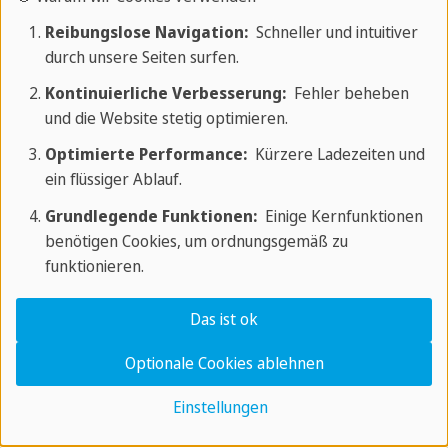
Höchste Qualifikationen:
Berufliche
Qualifikation
sowie fachliche und
Reibungslose Navigation:
Schneller und intuitiver
durch unsere Seiten surfen.
sprachliche Anforderungen
sind für den
Einsatz in Ihrer Einrichtung unabdingbar.
Kontinuierliche Verbesserung:
Fehler beheben
und die Website stetig optimieren.
Umfassende Unterstützung:
Wir
Optimierte Performance:
Kürzere Ladezeiten und
begleiten das gesamte berufliche
ein flüssiger Ablauf.
Anerkennungsverfahren.
Grundlegende Funktionen:
Einige Kernfunktionen
benötigen Cookies, um ordnungsgemäß zu
Alle notwendigen Dokumente:
funktionieren.
Aufenthaltspapiere und mehr werden von
uns eingeholt.
Das ist ok
Nachhaltige Integration:
Wir bereiten die
Optionale Cookies ablehnen
Integration optimal vor und bieten
Einstellungen
persönliche Starthilfe, inklusive