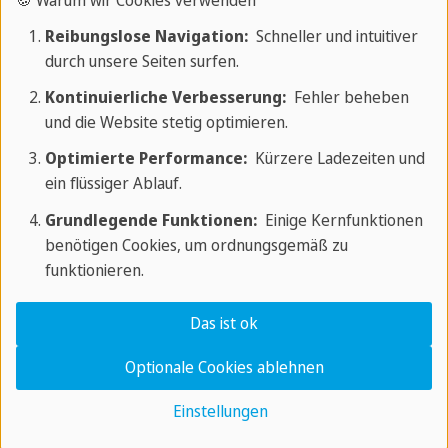
Reibungslose Navigation:
Schneller und intuitiver
Sprachausbildung:
Ihre neuen
durch unsere Seiten surfen.
internationalen Fachkräfte erlernen effizient
Kontinuierliche Verbesserung:
Fehler beheben
Deutsch bis zum Niveau B2, um eine
und die Website stetig optimieren.
reibungslose Kommunikation im
Optimierte Performance:
Kürzere Ladezeiten und
Arbeitsalltag zu gewährleisten.
Zur
ein flüssiger Ablauf.
Sprachausbildung »
Grundlegende Funktionen:
Einige Kernfunktionen
benötigen Cookies, um ordnungsgemäß zu
funktionieren.
Interkulturelle Schulungen:
Wir schulen
und stärken Ihr bestehendes Team im
Das ist ok
Umgang mit den neuen Kolleginnen und
Optionale Cookies ablehnen
Kollegen, um eine optimale Einarbeitung
und langfristige Zusammenarbeit zu
Einstellungen
gewährleisten.
Zu interkulurellen