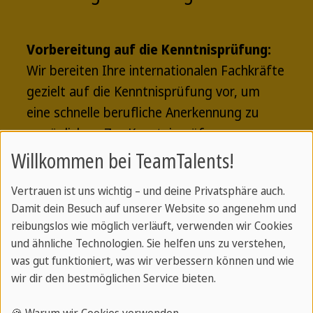
Vorbereitung auf die Kenntnisprüfung:
Wir bereiten Ihre internationalen Fachkräfte
gezielt auf die Kenntnisprüfung vor, um
eine schnelle berufliche Anerkennung zu
ermöglichen.
Zur Kenntnisprüfung »
Willkommen bei TeamTalents!
Fachsprache Gesundheit:
Teil unseres
Vertrauen ist uns wichtig – und deine Privatsphäre auch.
Schulungskonzepts ist die Vermittlung
Damit dein Besuch auf unserer Website so angenehm und
reibungslos wie möglich verläuft, verwenden wir Cookies
spezifischer Fachsprache. Unsere Talente
und ähnliche Technologien. Sie helfen uns zu verstehen,
erlernen praxisnah den Klinikjargon, um
was gut funktioniert, was wir verbessern können und wie
sicher in der beruflichen Kommunikation zu
wir dir den bestmöglichen Service bieten.
sein.
Zur Fachsprache Gesundheit »
🍪 Warum wir Cookies verwenden