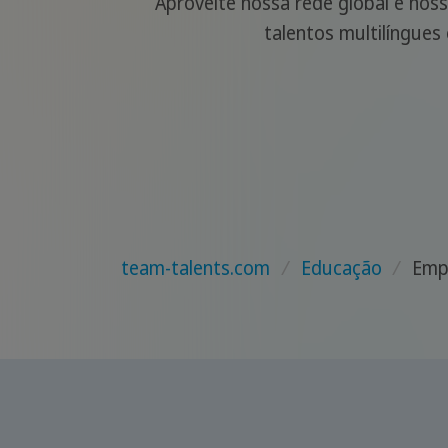
Aproveite nossa rede global e nos
talentos multilíngues
team-talents.com
/
Educação
/
Emp