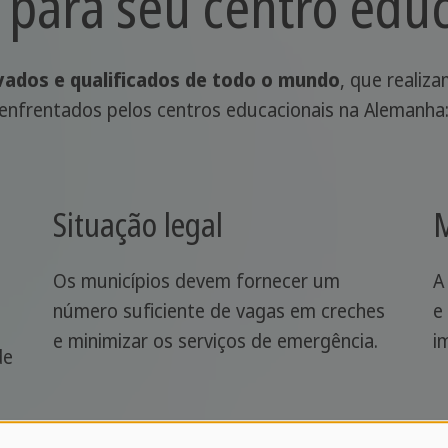
 para seu centro edu
ados e qualificados de todo o mundo
, que realiz
 enfrentados pelos centros educacionais na Alemanha
Situação legal
M
Os municípios devem fornecer um
A
número suficiente de vagas em creches
e
e minimizar os serviços de emergência.
i
de