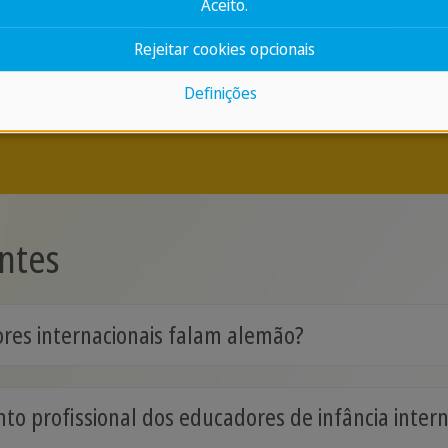
Aceito.
questões de visto e
treinamos os talentos a
lificações estrangeiras.
Rejeitar cookies opcionais
Definições
Entre em contato conosco agora
ntes
res internacionais falam alemão?
o profissional dos educadores de infância intern