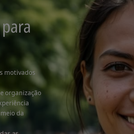
 para
as motivados
 e organização
xperiência
 meio da
odas as