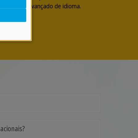
té um nível avançado de idioma.
acionais?