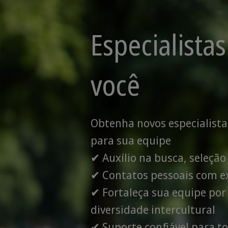
Especialistas
você
Obtenha novos especialist
para sua equipe
✔ Auxílio na busca, seleção
✔ Contatos pessoais com e
✔ Fortaleça sua equipe por
diversidade intercultural
✔ Suporte confiável para t