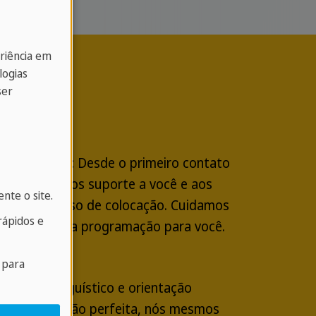
eriência em
logias
ser
o processo:
Desde o primeiro contato
anização, damos suporte a você e aos
nte o site.
odo o processo de colocação. Cuidamos
ápidos e
anização e da programação para você.
 para
Suporte linguístico e orientação
 uma integração perfeita, nós mesmos