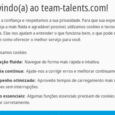
indo(a) ao team-talents.com!
 a confiança e respeitamos a sua privacidade. Para que sua exp
eja a mais fluida e agradável possível, utilizamos cookies e tecno
nstituições educacionais
. Elas nos ajudam a entender o que funciona bem, o que pode 
 como oferecer o melhor serviço para você.
usamos cookies
istas:
Conectamos
Suporte durante todo 
ção fluida:
Navegue de forma mais rápida e intuitiva.
r com organizações e
até o início na sua org
ia contínua:
Ajude-nos a corrigir erros e melhorar continuame
e às qualificações
especialistas durante t
enho otimizado:
Aproveite tempos de carregamento mais r
 uma visão
da comunicação, da org
ões sem interrupções.
ção.
s essenciais:
Algumas funções essenciais precisam de cookies
ar corretamente.
Integração e chegada:
s com todas as
pessoal - para garantir