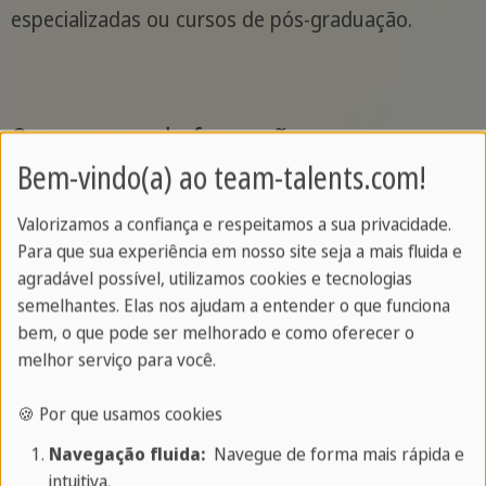
especializadas ou cursos de pós-graduação.
O programa de formação em
Bem-vindo(a) ao team-talents.com!
enfermagem generalista
Valorizamos a confiança e respeitamos a sua privacidade.
Foi introduzido na Alemanha em 2020 para
Para que sua experiência em nosso site seja a mais fluida e
modernizar as profissões de enfermagem e
agradável possível, utilizamos cookies e tecnologias
oferecer mais flexibilidade e melhores
semelhantes. Elas nos ajudam a entender o que funciona
bem, o que pode ser melhorado e como oferecer o
oportunidades profissionais.
Os avanços
melhor serviço para você.
médicos aumentaram as exigências ao pessoal
de enfermagem
, tornando indispensável um
🍪 Por que usamos cookies
profundo conhecimento médico e de
Navegação fluida:
Navegue de forma mais rápida e
enfermagem.O programa de formação oferece
intuitiva.