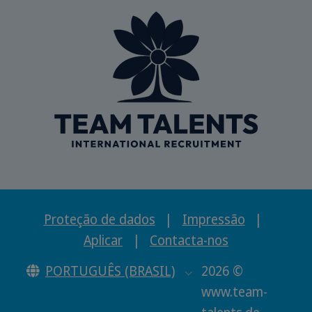
Proteção de dados
|
Impressão
|
Aplicar
|
Contacta-nos
PORTUGUÊS (BRASIL)
2026 ©
www.team-