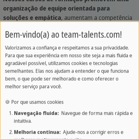
organização de equipe orientada para
soluções e empática
, aumentam a competência
intercultural e garantem uma iniciação sem
Bem-vindo(a) ao team-talents.com!
problemas e uma colaboração duradoura.
Valorizamos a confiança e respeitamos a sua privacidade.
Para que sua experiência em nosso site seja a mais fluida e
Compreende, fortalecer e despertar
agradável possível, utilizamos cookies e tecnologias
semelhantes. Elas nos ajudam a entender o que funciona
expectativas
bem, o que pode ser melhorado e como oferecer o
melhor serviço para você.
De que ambiente cultural vêm os novos
colegas?
Qual é a sua motivação para vir para a
🍪 Por que usamos cookies
Alemanha? Quais são as diferenças relevantes
Navegação fluida:
Navegue de forma mais rápida e
entre o sistema de saúde e a formação em seu
intuitiva.
país de origem e na Alemanha?
Como antecipar,
Melhoria contínua:
Ajude-nos a corrigir erros e
resolver ou evitar possíveis conflitos com os