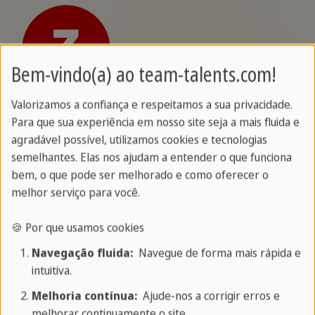
Bem-vindo(a) ao team-talents.com!
Valorizamos a confiança e respeitamos a sua privacidade.
Curso de alemão
Para que sua experiência em nosso site seja a mais fluida e
agradável possível, utilizamos cookies e tecnologias
Os talentos selecionados são aceitos em nosso
semelhantes. Elas nos ajudam a entender o que funciona
programa gratuito de preparação para o emprego
bem, o que pode ser melhorado e como oferecer o
em sua clínica. Eles realizam um curso intensivo de
melhor serviço para você.
alemão de 7 a 11 meses em seu país de origem ou
🍪 Por que usamos cookies
em
escola de línguas em Frankfurt
e se formam
com um certificado B2 de alemão. Durante todo o
Navegação fluida:
Navegue de forma mais rápida e
intuitiva.
curso de idiomas, os talentos recebem uma bolsa
que lhes permite concentrar-se totalmente no
Melhoria contínua:
Ajude-nos a corrigir erros e
curso. Isso garante um alto nível de qualidade,
melhorar continuamente o site.