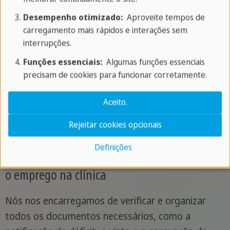
assegurando que os talentos estejam
Desempenho otimizado:
Aproveite tempos de
competentes e prontos para o momento da sua
carregamento mais rápidos e interações sem
interrupções.
integração.
Funções essenciais:
Algumas funções essenciais
precisam de cookies para funcionar corretamente.
Aceito.
Rejeitar cookies opcionais
Definições
Preparação adicional para a vida cotidiana e
o emprego na clínica
Nós nos encarregamos de verificar e organizar
todos os documentos necessários, como a